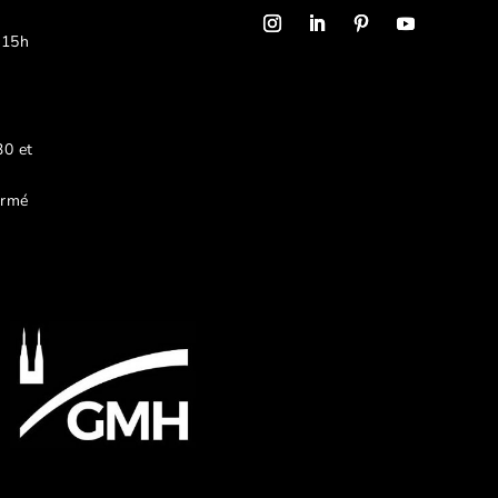
 15h
30 et
ermé