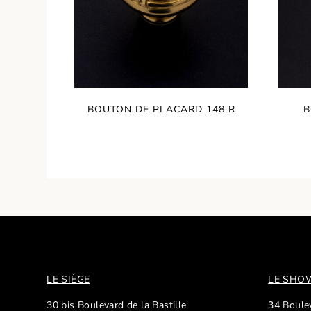
BOUTON DE PLACARD 148 R
B
LE SIÈGE
LE SH
30 bis Boulevard de la Bastille
34 Boulev