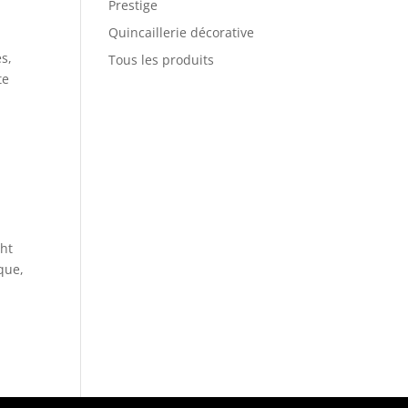
Prestige
Quincaillerie décorative
s,
Tous les produits
te
ght
que,