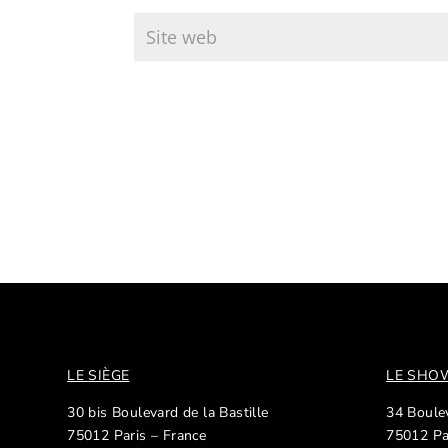
LE SIÈGE
LE SH
30 bis Boulevard de la Bastille
34 Boulev
75012 Paris – France
75012 Pa