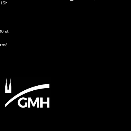
 15h
30 et
ermé