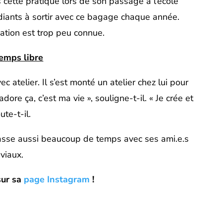
s cette pratique lors de son passage à l’école
udiants à sortir avec ce bagage chaque année.
ation est trop peu connue.
emps libre
c atelier. Il s’est monté un atelier chez lui pour
dore ça, c’est ma vie », souligne-t-il. « Je crée et
ute-t-il.
asse aussi beaucoup de temps avec ses ami.e.s
viaux.
sur sa
page Instagram
!