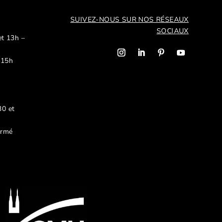
SUIVEZ-NOUS SUR NOS R
ÉSEAUX
SOCIAUX
et 13h –
 15h
30 et
ermé