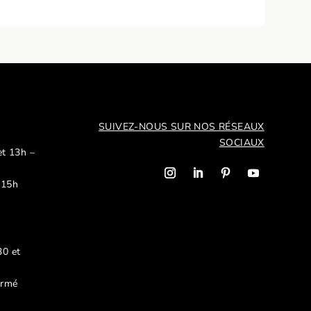
SUIVEZ-NOUS SUR NOS R
ÉSEAUX
SOCIAUX
et 13h –
 15h
30 et
ermé