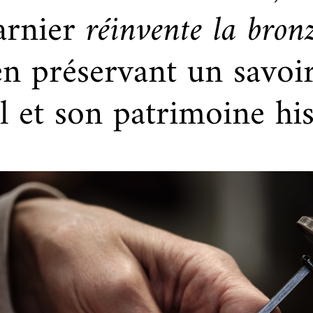
rnier
r
é
invente la bronz
en préservant un savoir
al et son patrimoine his