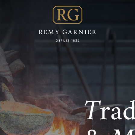
T
rad