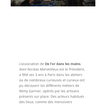
En 2024, l’atelier parisien du 30 bis,
boulevard de la Bastille à Paris a été un
lieu de vie où les artisans ont pu montrer
leur savoir-faire à des visiteurs d’horizons
variés.
L’association de
De l’or dans les mains
,
dont Nicolas Merveilleux est le Président,
a fêté ses 3 ans à Paris dans les ateliers
où de nombreux curieuses et curieux ont
pu découvrir les différents métiers de
Rémy Garnier, opérés par les artisans
présents sur place. Des acteurs habitués
des lieux, comme des menuisiers