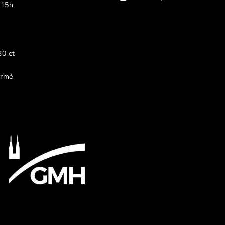
 15h
30 et
ermé