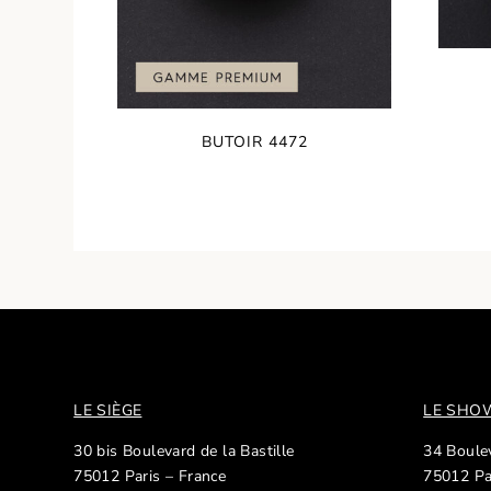
BUTOIR 4472
LE SIÈGE
LE SH
30 bis Boulevard de la Bastille
34 Boulev
75012 Paris – France
75012 Pa