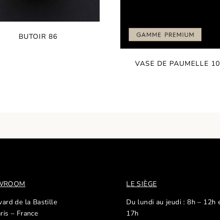
BUTOIR 86
VASE DE PAUMELLE 10
OWROOM
LE SIÈGE
ard de la Bastille
Du lundi au jeudi : 8h – 12h 
ris – France
17h