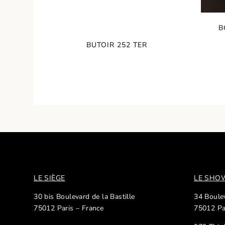
B
BUTOIR 252 TER
LE SIÈGE
LE SH
30 bis Boulevard de la Bastille
34 Boulev
75012 Paris – France
75012 Pa