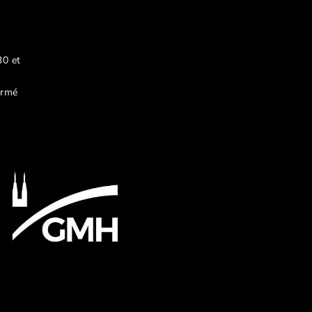
30 et
ermé