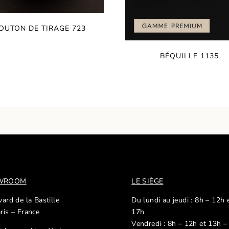
OUTON DE TIRAGE 723
BÉQUILLE 1135
OWROOM
LE SIÈGE
ard de la Bastille
Du lundi au jeudi : 8h – 12h 
ris – France
17h
Vendredi : 8h – 12h et 13h –