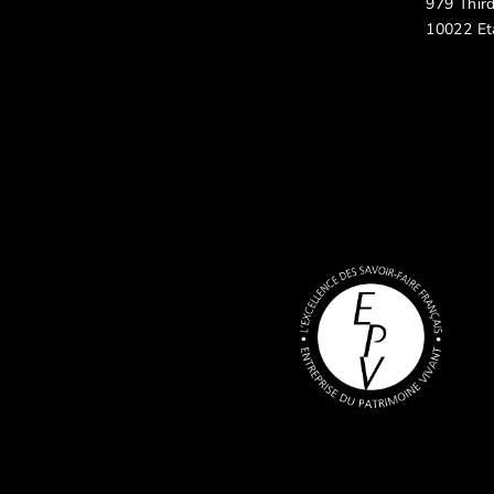
979 Thir
10022 Et