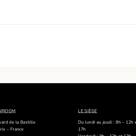
OWROOM
LE SIÈGE
ard de la Bastille
Du lundi au jeudi : 8h – 12h 
ris – France
17h