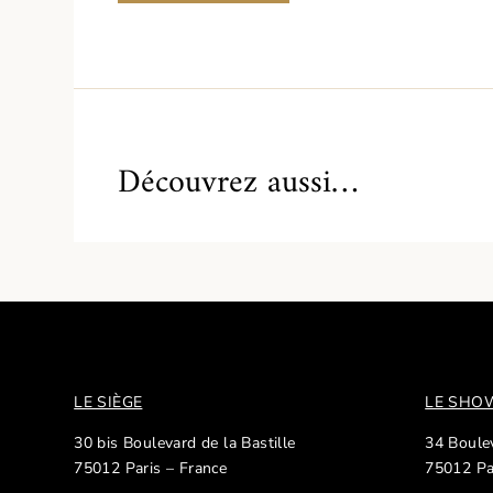
Découvrez aussi…
LE SIÈGE
LE SH
30 bis Boulevard de la Bastille
34 Boulev
75012 Paris – France
75012 Pa