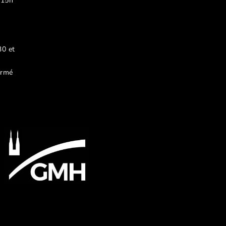
 15h
30 et
ermé