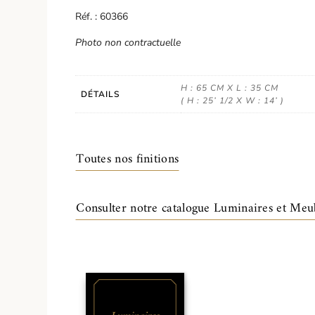
Réf. : 60366
Photo non contractuelle
H : 65 CM X L : 35 CM
DÉTAILS
( H : 25’ 1/2 X W : 14’ )
Toutes nos finitions
Consulter notre catalogue Luminaires et Meu