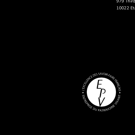
979 Thir
10022 Et