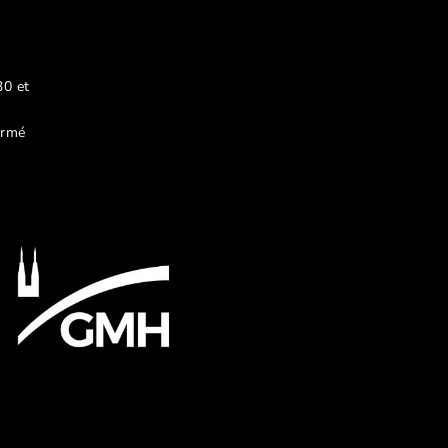
30 et
ermé