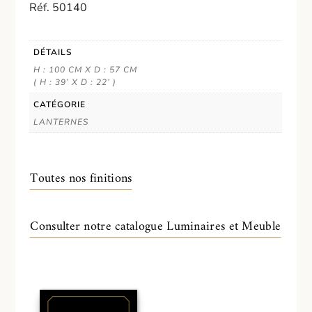
Réf. 50140
DÉTAILS
H : 100 CM X D : 57 CM
( H : 39’ X D : 22’ )
CATÉGORIE
LANTERNES
Toutes nos finitions
Consulter notre catalogue Luminaires et Meuble