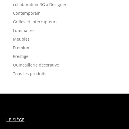
collaboration RG x Designer
Contemporain
Grilles et interrupteurs
Luminaires
Meubles
Premium
Prestige
Quincaillerie décorative
Tous les produits
LE SIÈGE