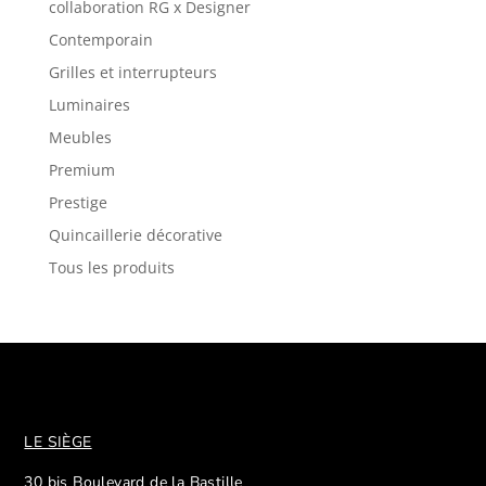
collaboration RG x Designer
Contemporain
Grilles et interrupteurs
Luminaires
Meubles
Premium
Prestige
Quincaillerie décorative
Tous les produits
LE SIÈGE
30 bis Boulevard de la Bastille