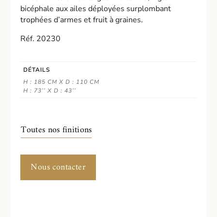
bicéphale aux ailes déployées surplombant
trophées d’armes et fruit à graines.
Réf. 20230
DÉTAILS
H : 185 CM X D : 110 CM
H : 73’’ X D : 43’’
Toutes nos finitions
Nous contacter