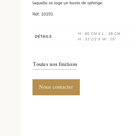
laquelle se loge un buste de sphinge.
Réf. 10191
H : 80 CM X L : 38 CM
DÉTAILS
H : 31'1/2 X W : 15'
Toutes nos finitions
Nous contacter