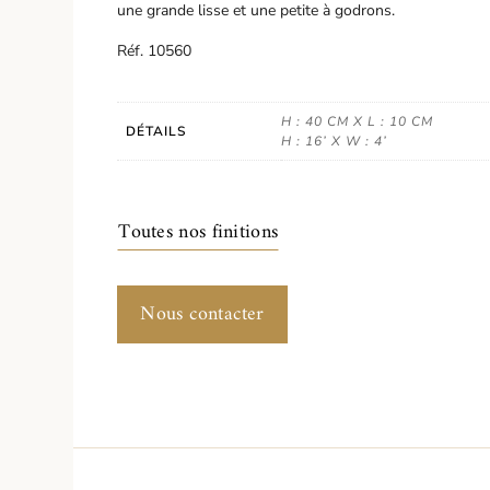
une grande lisse et une petite à godrons.
Réf. 10560
H : 40 CM X L : 10 CM
DÉTAILS
H : 16’ X W : 4’
Toutes nos finitions
Nous contacter