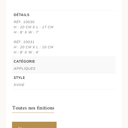
DÉTAILS
RÉF. 10030
H : 20 CM X L : 17 CM
H : 8' X W : 7’
RÉF. 10031
H : 20 CM X L : 10 CM
H : 8' X W : 4'
CATÉGORIE
APPLIQUES
STYLE
XVIIIE
Toutes nos finitions