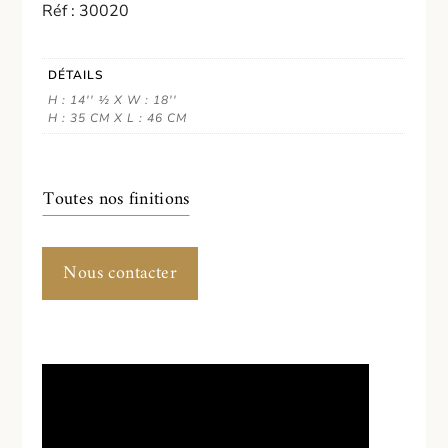
Réf : 30020
DÉTAILS
H : 14'' ½ X W : 18''
H : 35 CM X L : 46 CM
Toutes nos finitions
Nous contacter