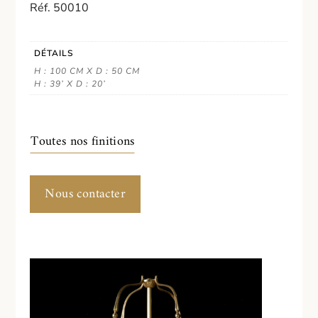
Réf. 50010
DÉTAILS
H : 100 CM X D : 50 CM
H : 39’ X D : 20’
Toutes nos finitions
Nous contacter