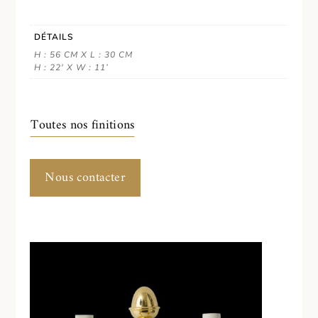
DÉTAILS
H : 56 CM X L : 30 CM
H : 22' X W : 11’
Toutes nos finitions
Nous contacter