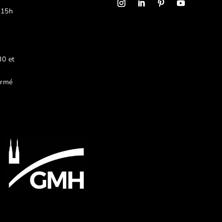
 15h
30 et
ermé