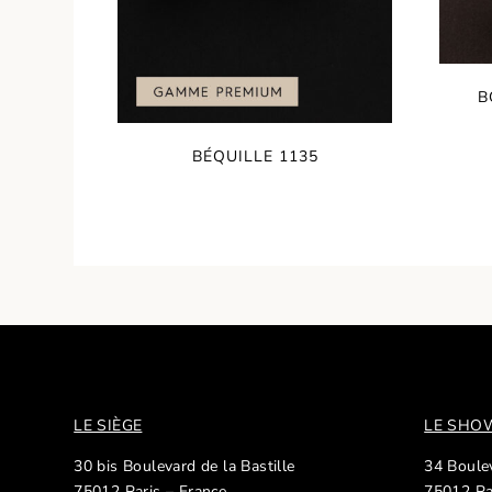
B
BÉQUILLE 1135
LE SIÈGE
LE SH
30 bis Boulevard de la Bastille
34 Boulev
75012 Paris – France
75012 Pa