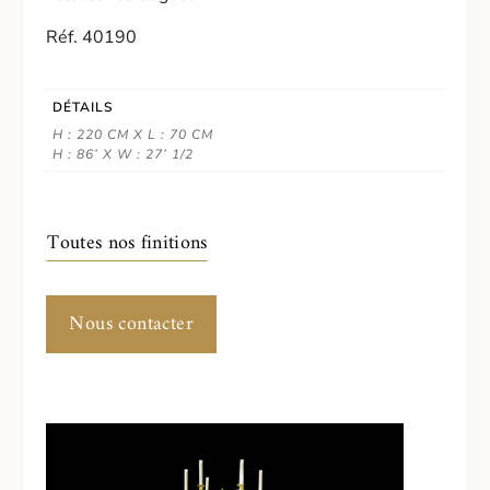
Réf. 40190
DÉTAILS
H : 220 CM X L : 70 CM
H : 86’ X W : 27’ 1/2
Toutes nos finitions
Nous contacter