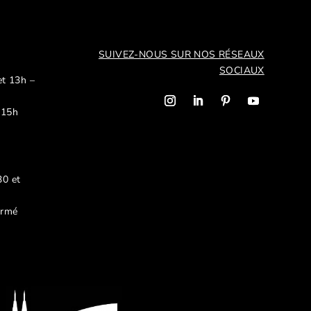
SUIVEZ-NOUS SUR NOS R
ÉSEAUX
SOCIAUX
et 13h –
 15h
30 et
ermé