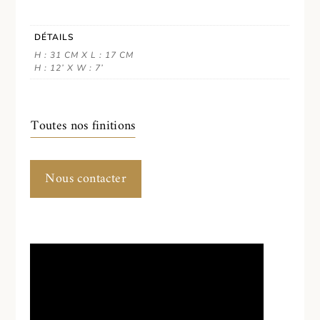
DÉTAILS
H : 31 CM X L : 17 CM
H : 12’ X W : 7’
Toutes nos finitions
Nous contacter